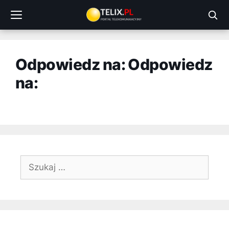
Przejdź
do
treści
Odpowiedz na: Odpowiedz
na:
Szukaj: