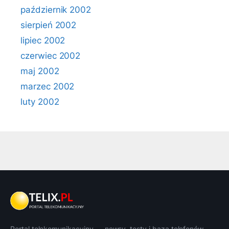
październik 2002
sierpień 2002
lipiec 2002
czerwiec 2002
maj 2002
marzec 2002
luty 2002
Portal telekomunikacyjny — newsy, testy i baza telefonów.