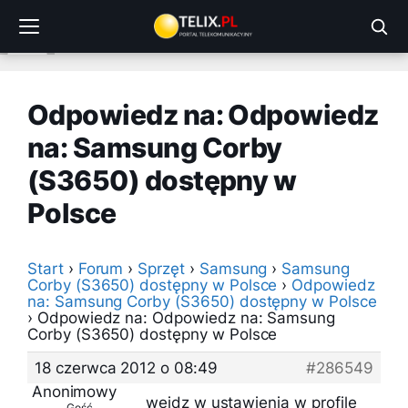
Przejdź
do
treści
Odpowiedz na: Odpowiedz
na: Samsung Corby
(S3650) dostępny w
Polsce
Start
›
Forum
›
Sprzęt
›
Samsung
›
Samsung
Corby (S3650) dostępny w Polsce
›
Odpowiedz
na: Samsung Corby (S3650) dostępny w Polsce
›
Odpowiedz na: Odpowiedz na: Samsung
Corby (S3650) dostępny w Polsce
18 czerwca 2012 o 08:49
#286549
Anonimowy
wejdz w ustawienia w profile
Gość