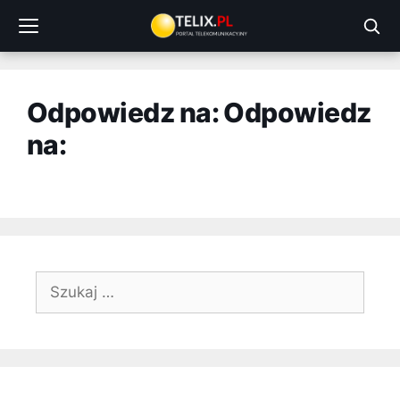
Przejdź
do
treści
Odpowiedz na: Odpowiedz
na:
Szukaj: