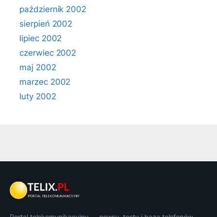
październik 2002
sierpień 2002
lipiec 2002
czerwiec 2002
maj 2002
marzec 2002
luty 2002
Portal telekomunikacyjny — newsy, testy i baza telefonów.