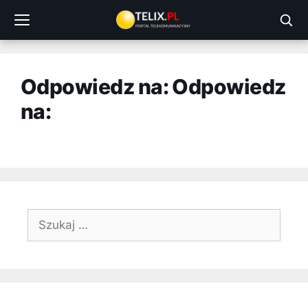
Przejdź
do
treści
Odpowiedz na: Odpowiedz
na:
Szukaj: