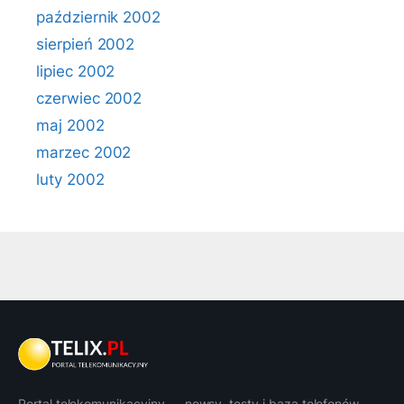
październik 2002
sierpień 2002
lipiec 2002
czerwiec 2002
maj 2002
marzec 2002
luty 2002
Portal telekomunikacyjny — newsy, testy i baza telefonów.