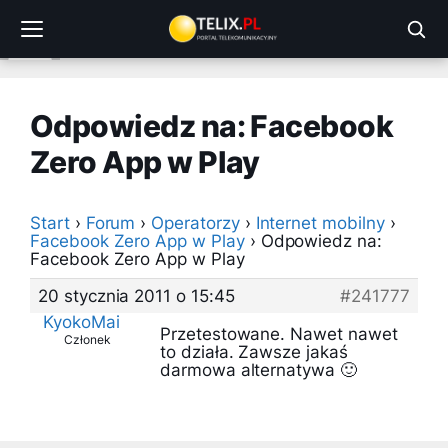
Przejdź
do
treści
Odpowiedz na: Facebook
Zero App w Play
Start
›
Forum
›
Operatorzy
›
Internet mobilny
›
Facebook Zero App w Play
›
Odpowiedz na:
Facebook Zero App w Play
20 stycznia 2011 o 15:45
#241777
KyokoMai
Przetestowane. Nawet nawet
Członek
to działa. Zawsze jakaś
darmowa alternatywa 🙂