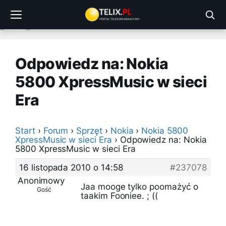
Przejdź
do
treści
Odpowiedz na: Nokia
5800 XpressMusic w sieci
Era
Start
›
Forum
›
Sprzęt
›
Nokia
›
Nokia 5800
XpressMusic w sieci Era
›
Odpowiedz na: Nokia
5800 XpressMusic w sieci Era
16 listopada 2010 o 14:58
#237078
Anonimowy
Jaa mooge tylko poomażyć o
Gość
taakim Fooniee. ; ((