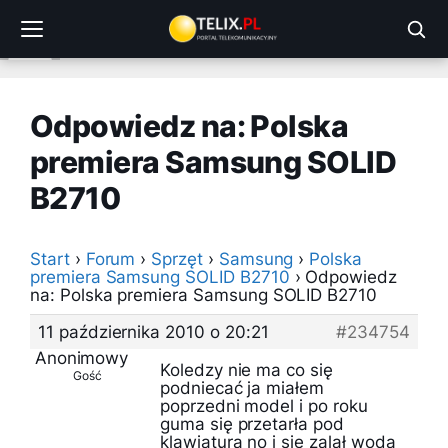
Przejdź
do
treści
Odpowiedz na: Polska
premiera Samsung SOLID
B2710
Start
›
Forum
›
Sprzęt
›
Samsung
›
Polska
premiera Samsung SOLID B2710
›
Odpowiedz
na: Polska premiera Samsung SOLID B2710
11 października 2010 o 20:21
#234754
Anonimowy
Koledzy nie ma co się
Gość
podniecać ja miałem
poprzedni model i po roku
guma się przetarła pod
klawiaturą no i się zalał wodą