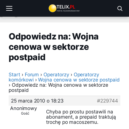
Przejdź
do
treści
Odpowiedz na: Wojna
cenowa w sektorze
postpaid
Start
›
Forum
›
Operatorzy
›
Operatorzy
komórkowi
›
Wojna cenowa w sektorze postpaid
›
Odpowiedz na: Wojna cenowa w sektorze
postpaid
25 marca 2010 o 18:23
#229744
Anonimowy
Chyba po prostu postawili na
Gość
abonament, a prepaid traktują
trochę po macoszemu.