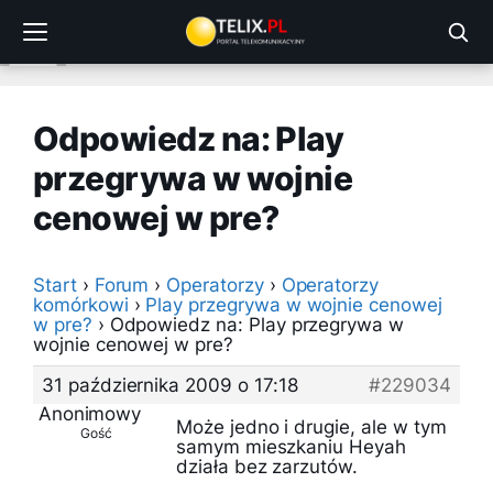
Przejdź
do
treści
Odpowiedz na: Play
przegrywa w wojnie
cenowej w pre?
Start
›
Forum
›
Operatorzy
›
Operatorzy
komórkowi
›
Play przegrywa w wojnie cenowej
w pre?
›
Odpowiedz na: Play przegrywa w
wojnie cenowej w pre?
31 października 2009 o 17:18
#229034
Anonimowy
Może jedno i drugie, ale w tym
Gość
samym mieszkaniu Heyah
działa bez zarzutów.