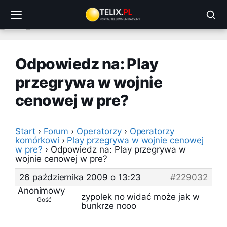
Przejdź
do
treści
Odpowiedz na: Play
przegrywa w wojnie
cenowej w pre?
Start
›
Forum
›
Operatorzy
›
Operatorzy
komórkowi
›
Play przegrywa w wojnie cenowej
w pre?
›
Odpowiedz na: Play przegrywa w
wojnie cenowej w pre?
26 października 2009 o 13:23
#229032
Anonimowy
zypolek no widać może jak w
Gość
bunkrze nooo