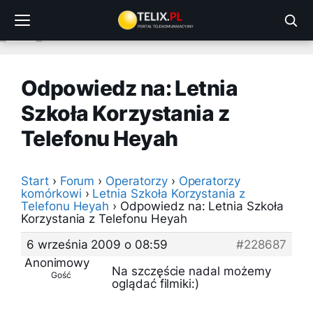
Przejdź
do
treści
Odpowiedz na: Letnia
Szkoła Korzystania z
Telefonu Heyah
Start
›
Forum
›
Operatorzy
›
Operatorzy
komórkowi
›
Letnia Szkoła Korzystania z
Telefonu Heyah
›
Odpowiedz na: Letnia Szkoła
Korzystania z Telefonu Heyah
6 września 2009 o 08:59
#228687
Anonimowy
Na szczęście nadal możemy
Gość
oglądać filmiki:)