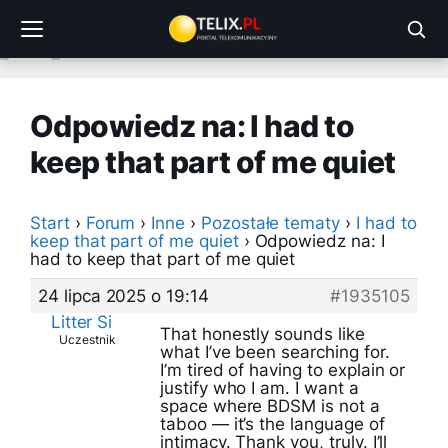
Przejdź
do
treści
Odpowiedz na: I had to
keep that part of me quiet
Start
›
Forum
›
Inne
›
Pozostałe tematy
›
I had to
keep that part of me quiet
›
Odpowiedz na: I
had to keep that part of me quiet
24 lipca 2025 o 19:14
#1935105
Litter Si
That honestly sounds like
Uczestnik
what I’ve been searching for.
I’m tired of having to explain or
justify who I am. I want a
space where BDSM is not a
taboo — it’s the language of
intimacy. Thank you, truly. I’ll