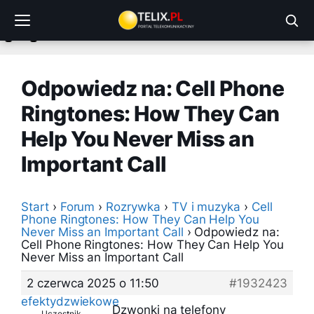
Przejdź
do
treści
Odpowiedz na: Cell Phone
Ringtones: How They Can
Help You Never Miss an
Important Call
Start
›
Forum
›
Rozrywka
›
TV i muzyka
›
Cell
Phone Ringtones: How They Can Help You
Never Miss an Important Call
›
Odpowiedz na:
Cell Phone Ringtones: How They Can Help You
Never Miss an Important Call
2 czerwca 2025 o 11:50
#1932423
efektydzwiekowe
Dzwonki na telefony
Uczestnik