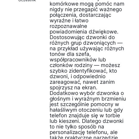
komórkowe mogą pomóc nam
nigdy nie przegapić ważnego
połączenia, dostarczając
wyraźne i łatwo
rozpoznawalne
powiadomienia dźwiękowe.
Dostosowując dzwonki do
różnych grup dzwoniących —
na przykład używając różnych
tonów dla szefa,
współpracowników lub
członków rodziny — możesz
szybko zidentyfikować, kto
dzwoni, i odpowiednio
zareagować, nawet zanim
spojrzysz na ekran.
Dodatkowo wybór dzwonka o
głośnym i wyraźnym brzmieniu
jest szczególnie pomocny w
hałaśliwym otoczeniu lub gdy
telefon znajduje się w torbie
lub kieszeni. Dlatego dzwonki
to nie tylko sposób na
personalizację telefonu, ale
także praktyczne narzędzie,