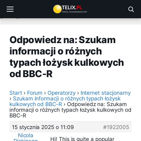
Przejdź
do
treści
Odpowiedz na: Szukam
informacji o różnych
typach łożysk kulkowych
od BBC-R
Start
›
Forum
›
Operatorzy
›
Internet stacjonarny
›
Szukam informacji o różnych typach łożysk
kulkowych od BBC-R
›
Odpowiedz na: Szukam
informacji o różnych typach łożysk kulkowych od
BBC-R
15 stycznia 2025 o 11:09
#1922005
Nicola
Hi! This is quite a popular