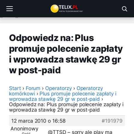
Przejdź
do
treści
Odpowiedz na: Plus
promuje polecenie zapłaty
i wprowadza stawkę 29 gr
w post-paid
Start
›
Forum
›
Operatorzy
›
Operatorzy
komórkowi
›
Plus promuje polecenie zapłaty i
wprowadza stawkę 29 gr w post-paid
›
Odpowiedz na: Plus promuje polecenie zapłaty i
wprowadza stawkę 29 gr w post-paid
12 marca 2010 o 16:58
#191979
Anonimowy
@TTSD – sorry ale play ma
Gość