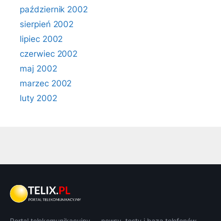
październik 2002
sierpień 2002
lipiec 2002
czerwiec 2002
maj 2002
marzec 2002
luty 2002
Portal telekomunikacyjny — newsy, testy i baza telefonów.