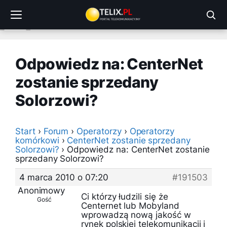
Przejdź
do
treści
Odpowiedz na: CenterNet
zostanie sprzedany
Solorzowi?
Start
›
Forum
›
Operatorzy
›
Operatorzy
komórkowi
›
CenterNet zostanie sprzedany
Solorzowi?
›
Odpowiedz na: CenterNet zostanie
sprzedany Solorzowi?
4 marca 2010 o 07:20
#191503
Anonimowy
Ci którzy łudzili się że
Gość
Centernet lub Mobyland
wprowadzą nową jakość w
rynek polskiej telekomunikacji i