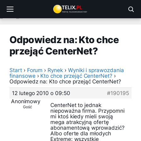
Przejdź
do
treści
Odpowiedz na: Kto chce
przejąć CenterNet?
Start
›
Forum
›
Rynek
›
Wyniki i sprawozdania
finansowe
›
Kto chce przejąć CenterNet?
›
Odpowiedz na: Kto chce przejąć CenterNet?
12 lutego 2010 o 09:50
#190195
Anonimowy
CenterNet to jednak
Gość
niepoważna firma. Przypomni
mi ktoś kiedy mieli swoją
mega atrakcyjną ofertę
abonamentową wprowadzić?
Albo oferte dla młodych
Extreme: wszystkie