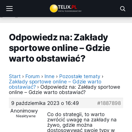
Przejdź
do
treści
Odpowiedz na: Zakłady
sportowe online – Gdzie
warto obstawiać?
Start
›
Forum
›
Inne
›
Pozostałe tematy
›
Zakłady sportowe online – Gdzie warto
obstawiać?
›
Odpowiedz na: Zakłady sportowe
online – Gdzie warto obstawiać?
9 października 2023 o 16:49
#1887898
Anonimowy
Co do strategii, to warto
Nieaktywne
zwrócić uwagę na zakłady na
żywo, gdzie można
dostosowywać swoje typy w