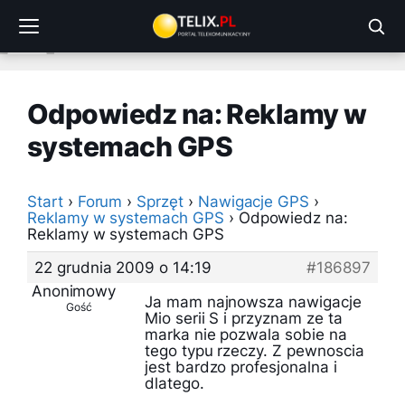
Przejdź
do
treści
Odpowiedz na: Reklamy w
systemach GPS
Start
›
Forum
›
Sprzęt
›
Nawigacje GPS
›
Reklamy w systemach GPS
›
Odpowiedz na:
Reklamy w systemach GPS
22 grudnia 2009 o 14:19
#186897
Anonimowy
Ja mam najnowsza nawigacje
Gość
Mio serii S i przyznam ze ta
marka nie pozwala sobie na
tego typu rzeczy. Z pewnoscia
jest bardzo profesjonalna i
dlatego.