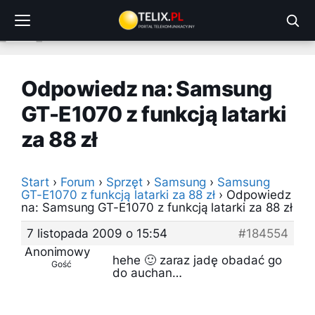
Przejdź
do
treści
Odpowiedz na: Samsung
GT-E1070 z funkcją latarki
za 88 zł
Start
›
Forum
›
Sprzęt
›
Samsung
›
Samsung
GT-E1070 z funkcją latarki za 88 zł
›
Odpowiedz
na: Samsung GT-E1070 z funkcją latarki za 88 zł
7 listopada 2009 o 15:54
#184554
Anonimowy
hehe 🙂 zaraz jadę obadać go
Gość
do auchan…