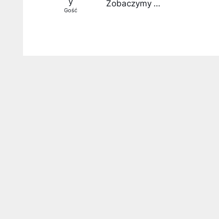
y
Zobaczymy …
Gość