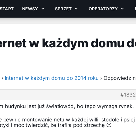
START
NEWSY
SPRZĘT
OPERATORZY
ernet w każdym domu d
›
Internet w każdym domu do 2014 roku
›
Odpowiedz n
#183
m budynku jest już światłowód, bo tego wymaga rynek.
 pewnie montowanie netu w każdej willi, stodole i psiej
yki i móc twierdzić, że trafiła pod strzechę 😉