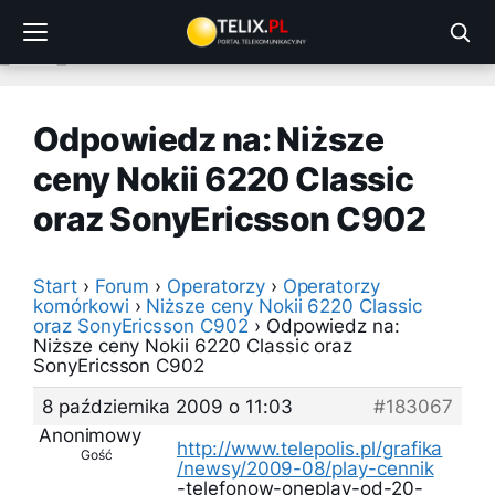
Przejdź
do
treści
Odpowiedz na: Niższe
ceny Nokii 6220 Classic
oraz SonyEricsson C902
Start
›
Forum
›
Operatorzy
›
Operatorzy
komórkowi
›
Niższe ceny Nokii 6220 Classic
oraz SonyEricsson C902
›
Odpowiedz na:
Niższe ceny Nokii 6220 Classic oraz
SonyEricsson C902
8 października 2009 o 11:03
#183067
Anonimowy
http://www.telepolis.pl/grafika
Gość
/newsy/2009-08/play-cennik
-telefonow-oneplay-od-20-