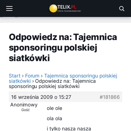
Przejdź
do
treści
Odpowiedz na: Tajemnica
sponsoringu polskiej
siatkówki
Start
›
Forum
›
Tajemnica sponsoringu polskiej
siatkówki
›
Odpowiedz na: Tajemnica
sponsoringu polskiej siatkówki
16 września 2009 o 15:27
#181866
Anonimowy
ole ole
Gość
ola ola
i tylko nasza nasza