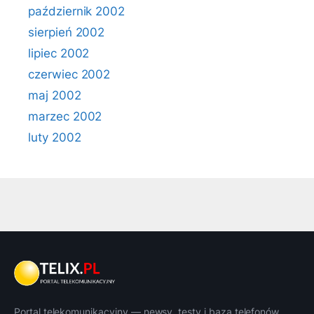
październik 2002
sierpień 2002
lipiec 2002
czerwiec 2002
maj 2002
marzec 2002
luty 2002
Portal telekomunikacyjny — newsy, testy i baza telefonów.