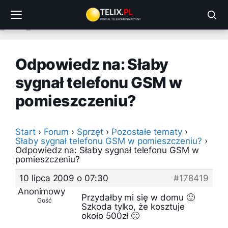
Przejdź
do
treści
Odpowiedz na: Słaby
sygnał telefonu GSM w
pomieszczeniu?
Start
›
Forum
›
Sprzęt
›
Pozostałe tematy
›
Słaby sygnał telefonu GSM w pomieszczeniu?
›
Odpowiedz na: Słaby sygnał telefonu GSM w
pomieszczeniu?
10 lipca 2009 o 07:30
#178419
Anonimowy
Przydałby mi się w domu 🙂
Gość
Szkoda tylko, że kosztuje
około 500zł 🙁