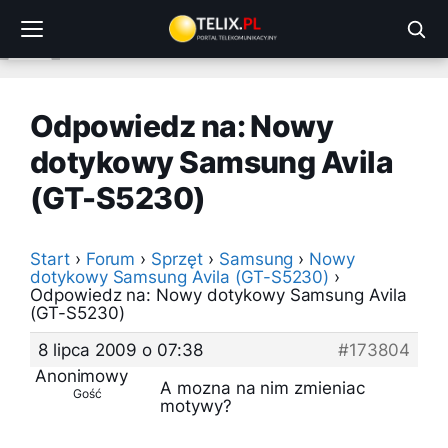
Przejdź
do
treści
Odpowiedz na: Nowy
dotykowy Samsung Avila
(GT-S5230)
Start
›
Forum
›
Sprzęt
›
Samsung
›
Nowy
dotykowy Samsung Avila (GT-S5230)
›
Odpowiedz na: Nowy dotykowy Samsung Avila
(GT-S5230)
8 lipca 2009 o 07:38
#173804
Anonimowy
A mozna na nim zmieniac
Gość
motywy?