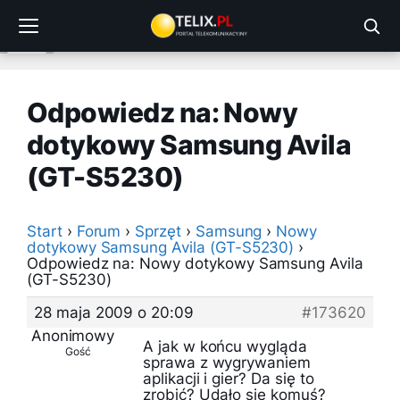
Przejdź
do
treści
Odpowiedz na: Nowy
dotykowy Samsung Avila
(GT-S5230)
Start
›
Forum
›
Sprzęt
›
Samsung
›
Nowy
dotykowy Samsung Avila (GT-S5230)
›
Odpowiedz na: Nowy dotykowy Samsung Avila
(GT-S5230)
28 maja 2009 o 20:09
#173620
Anonimowy
A jak w końcu wygląda
Gość
sprawa z wygrywaniem
aplikacji i gier? Da się to
zrobić? Udało się komuś?