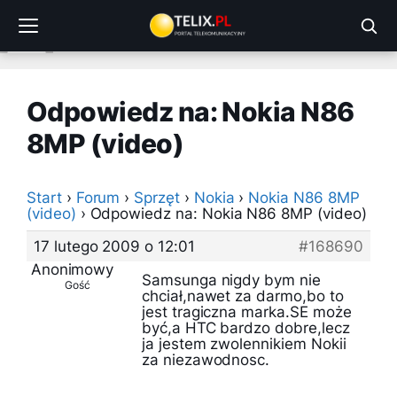
Przejdź
do
treści
Odpowiedz na: Nokia N86
8MP (video)
Start
›
Forum
›
Sprzęt
›
Nokia
›
Nokia N86 8MP
(video)
›
Odpowiedz na: Nokia N86 8MP (video)
17 lutego 2009 o 12:01
#168690
Anonimowy
Samsunga nigdy bym nie
Gość
chciał,nawet za darmo,bo to
jest tragiczna marka.SE może
być,a HTC bardzo dobre,lecz
ja jestem zwolennikiem Nokii
za niezawodnosc.