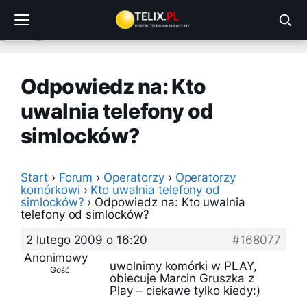
Przejdź
do
treści
Odpowiedz na: Kto
uwalnia telefony od
simlocków?
Start
›
Forum
›
Operatorzy
›
Operatorzy
komórkowi
›
Kto uwalnia telefony od
simlocków?
›
Odpowiedz na: Kto uwalnia
telefony od simlocków?
2 lutego 2009 o 16:20
#168077
Anonimowy
uwolnimy komórki w PLAY,
Gość
obiecuje Marcin Gruszka z
Play – ciekawe tylko kiedy:)