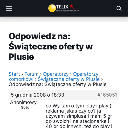
Przejdź
do
treści
Odpowiedz na:
Świąteczne oferty w
Plusie
Start
›
Forum
›
Operatorzy
›
Operatorzy
komórkowi
›
Świąteczne oferty w Plusie
›
Odpowiedz na: Świąteczne oferty w Plusie
5 grudnia 2008 o 18:33
#165051
Anonimowy
co Wy tam o tym play i play;)
Gość
reklama jakaś czy co? ja
używam simplusa i mam 5 gr
do swoich i na stacjonarke i
40 gr do innych, też do play i