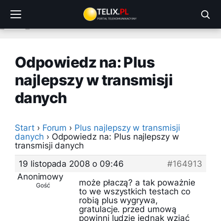
Przejdź
do
treści
Odpowiedz na: Plus
najlepszy w transmisji
danych
Start
›
Forum
›
Plus najlepszy w transmisji
danych
›
Odpowiedz na: Plus najlepszy w
transmisji danych
19 listopada 2008 o 09:46
#164913
Anonimowy
może płaczą? a tak poważnie
Gość
to we wszystkich testach co
robią plus wygrywa,
gratulacje. przed umową
powinni ludzie jednak wziać