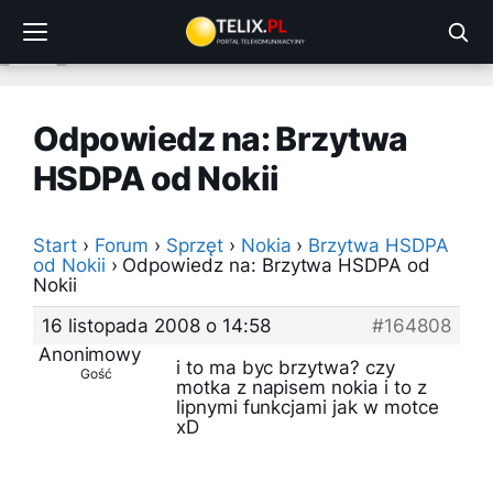
Przejdź
do
treści
Odpowiedz na: Brzytwa
HSDPA od Nokii
Start
›
Forum
›
Sprzęt
›
Nokia
›
Brzytwa HSDPA
od Nokii
›
Odpowiedz na: Brzytwa HSDPA od
Nokii
16 listopada 2008 o 14:58
#164808
Anonimowy
i to ma byc brzytwa? czy
Gość
motka z napisem nokia i to z
lipnymi funkcjami jak w motce
xD