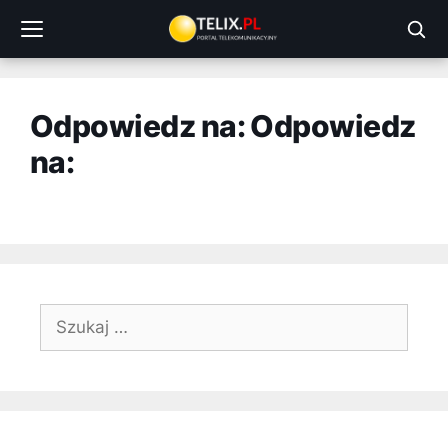
Przejdź
do
treści
Odpowiedz na: Odpowiedz
na:
Szukaj: