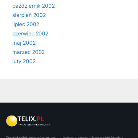
październik 2002
sierpień 2002
lipiec 2002
czerwiec 2002
maj 2002
marzec 2002
luty 2002
Portal telekomunikacyjny — newsy, testy i baza telefonów.