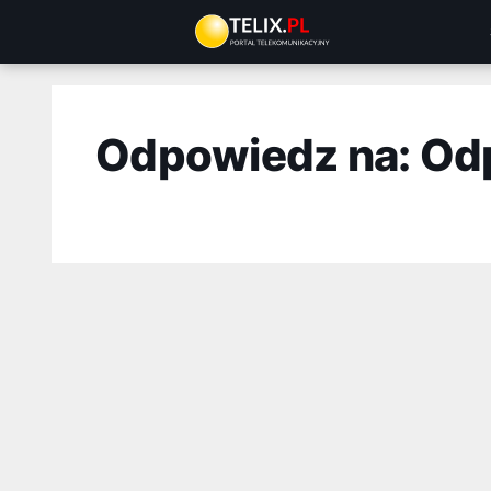
Przejdź
do
treści
Odpowiedz na: Od