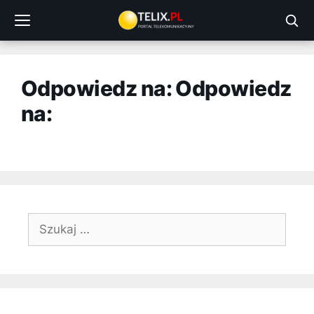
Przejdź
do
treści
Odpowiedz na: Odpowiedz
na:
Szukaj: