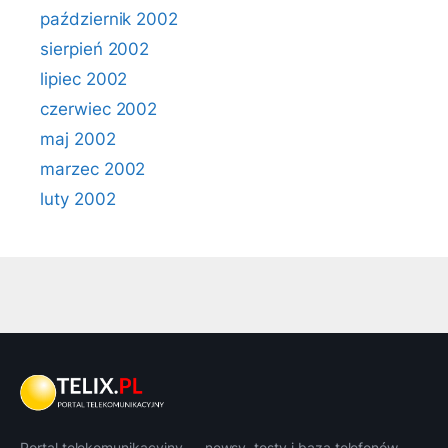
październik 2002
sierpień 2002
lipiec 2002
czerwiec 2002
maj 2002
marzec 2002
luty 2002
Portal telekomunikacyjny — newsy, testy i baza telefonów.