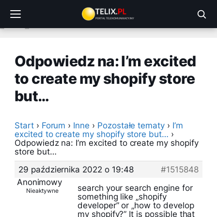
Przejdź
do
treści
Odpowiedz na: I’m excited
to create my shopify store
but…
Start
›
Forum
›
Inne
›
Pozostałe tematy
›
I’m
excited to create my shopify store but…
›
Odpowiedz na: I’m excited to create my shopify
store but…
29 października 2022 o 19:48
#1515848
Anonimowy
search your search engine for
Nieaktywne
something like „shopify
developer” or „how to develop
my shopify?” It is possible that