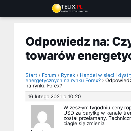
Przejdź
do
treści
Odpowiedz na: Czy
towarów energetyc
Start
›
Forum
›
Rynek
›
Handel w sieci i dyst
energetycznych na rynku Forex?
›
Odpowiedz
na rynku Forex?
16 lutego 2021 o 10:20
W zeszłym tygodniu ceny rop
USD za baryłkę w kanale tre
został przełamany. Technicz
ciągle się zmienia