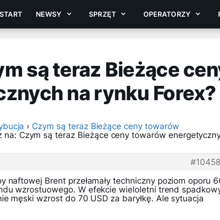
START
NEWSY
SPRZĘT
OPERATORZY
m są teraz Bieżące cen
znych na rynku Forex?
rybucja
›
Czym są teraz Bieżące ceny towarów
 na: Czym są teraz Bieżące ceny towarów energetyczn
#1045
y naftowej Brent przełamały techniczny poziom oporu 6
ndu wzrostuowego. W efekcie wieloletni trend spadkow
nie męski wzrost do 70 USD za baryłkę. Ale sytuacja