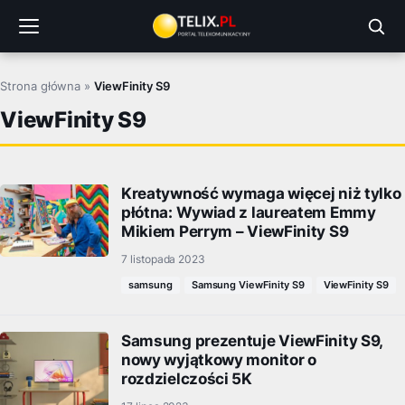
Przejdź
do
treści
Strona główna
»
ViewFinity S9
ViewFinity S9
Kreatywność wymaga więcej niż tylko
płótna: Wywiad z laureatem Emmy
Mikiem Perrym – ViewFinity S9
7 listopada 2023
samsung
Samsung ViewFinity S9
ViewFinity S9
Samsung prezentuje ViewFinity S9,
nowy wyjątkowy monitor o
rozdzielczości 5K