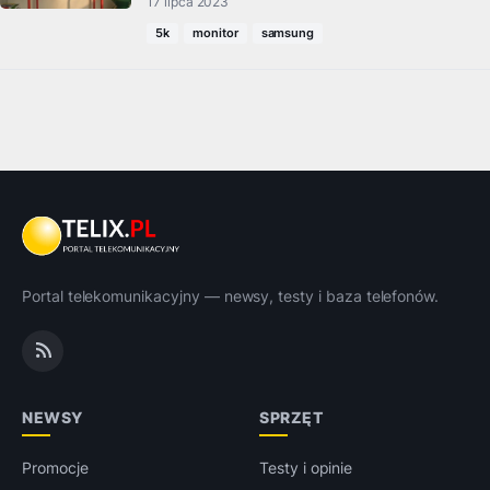
17 lipca 2023
5k
monitor
samsung
Portal telekomunikacyjny — newsy, testy i baza telefonów.
NEWSY
SPRZĘT
Promocje
Testy i opinie