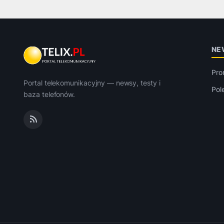
NE
Pro
Portal telekomunikacyjny — newsy, testy i
Pol
baza telefonów.