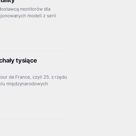
tality
dostawcą monitorów dla
cjonowanych modeli z serii
chały tysiące
our de France, czyli 25. z rzędu
yklu międzynarodowych