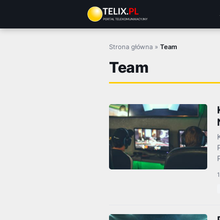
Przejdź
do
treści
Strona główna
»
Team
Team
1