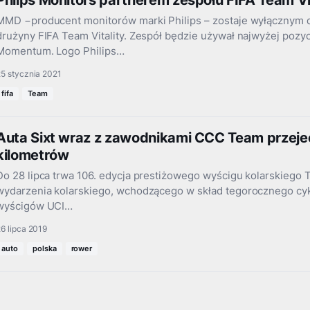
Philps Monitors partnerem zespołu FIFA Team Vi
MMD −producent monitorów marki Philips – zostaje wyłącznym 
drużyny FIFA Team Vitality. Zespół będzie używał najwyżej pozy
Momentum. Logo Philips…
5 stycznia 2021
fifa
Team
Auta Sixt wraz z zawodnikami CCC Team przeje
kilometrów
Do 28 lipca trwa 106. edycja prestiżowego wyścigu kolarskiego T
wydarzenia kolarskiego, wchodzącego w skład tegorocznego c
wyścigów UCI…
6 lipca 2019
auto
polska
rower