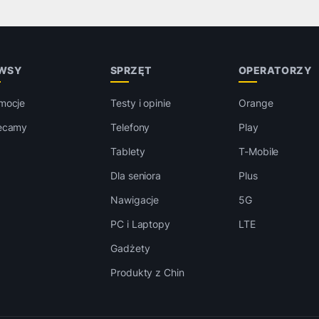
WSY
SPRZĘT
OPERATORZY
mocje
Testy i opinie
Orange
ecamy
Telefony
Play
Tablety
T-Mobile
Dla seniora
Plus
Nawigacje
5G
PC i Laptopy
LTE
Gadżety
Produkty z Chin