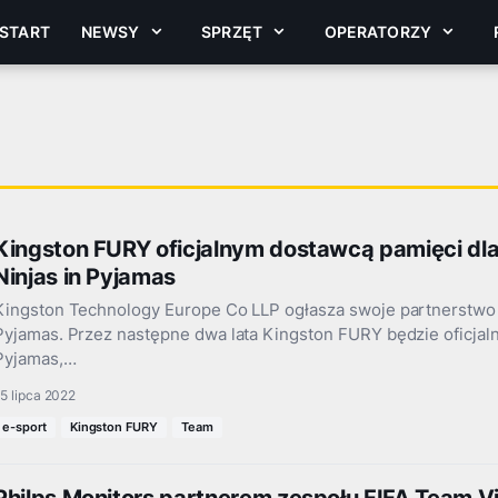
START
NEWSY
SPRZĘT
OPERATORZY
Kingston FURY oficjalnym dostawcą pamięci d
Ninjas in Pyjamas
Kingston Technology Europe Co LLP ogłasza swoje partnerstwo 
Pyjamas. Przez następne dwa lata Kingston FURY będzie oficjal
Pyjamas,…
5 lipca 2022
e-sport
Kingston FURY
Team