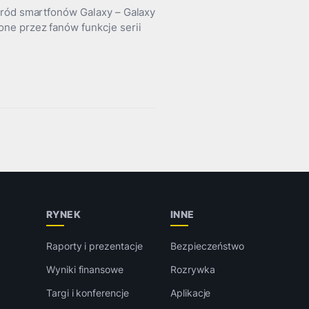
śród smartfonów Galaxy – Galaxy
ne przez fanów funkcje serii
RYNEK
INNE
Raporty i prezentacje
Bezpieczeństwo
Wyniki finansowe
Rozrywka
Targi i konferencje
Aplikacje