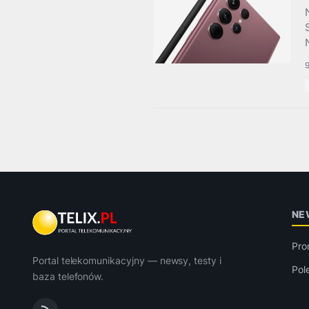
9
NE
Pro
Portal telekomunikacyjny — newsy, testy i
Pol
baza telefonów.