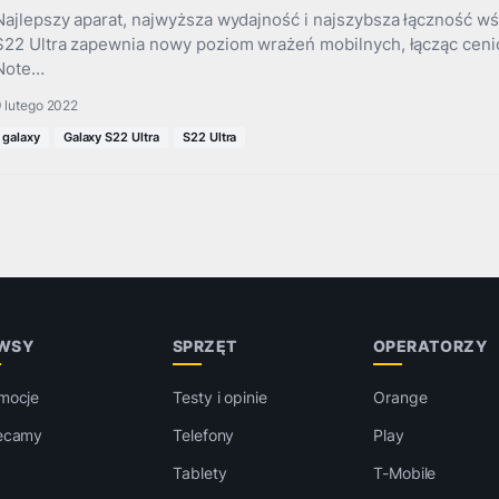
Najlepszy aparat, najwyższa wydajność i najszybsza łączność w
S22 Ultra zapewnia nowy poziom wrażeń mobilnych, łącząc cenio
Note…
 lutego 2022
galaxy
Galaxy S22 Ultra
S22 Ultra
WSY
SPRZĘT
OPERATORZY
mocje
Testy i opinie
Orange
ecamy
Telefony
Play
Tablety
T-Mobile