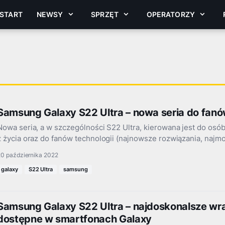
START
NEWSY
SPRZĘT
OPERATORZY
Samsung Galaxy S22 Ultra – nowa seria do fanó
Nowa seria, a w szczególności S22 Ultra, kierowana jest do osób
z życia oraz do fanów technologii (najnowsze rozwiązania, najm
20 października 2022
galaxy
S22 Ultra
samsung
Samsung Galaxy S22 Ultra – najdoskonalsze wr
dostępne w smartfonach Galaxy