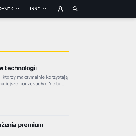
RYNEK
INNE
ZALOGUJ
w technologii
, którzy maksymalnie korzystają
ocniejsze podzespoły). Ale to…
ażenia premium