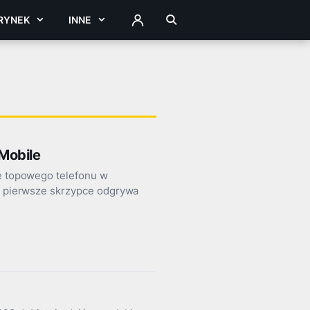
RYNEK
INNE
ZALOGUJ
Mobile
ie topowego telefonu w
ej pierwsze skrzypce odgrywa