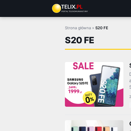
Przejdź
do
treści
Strona główna
»
S20 FE
S20 FE
2