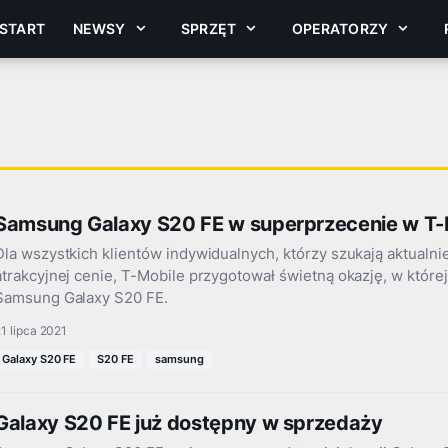
START
NEWSY
SPRZĘT
OPERATORZY
Samsung Galaxy S20 FE w superprzecenie w T-
Dla wszystkich klientów indywidualnych, którzy szukają aktualn
atrakcyjnej cenie, T-Mobile przygotował świetną okazję, w któr
Samsung Galaxy S20 FE.
1 lipca 2021
Galaxy S20 FE
S20 FE
samsung
Galaxy S20 FE już dostępny w sprzedaży