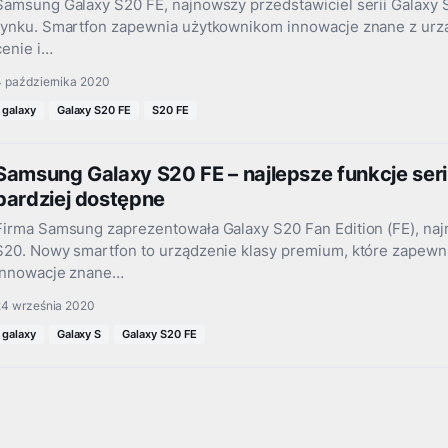
Samsung Galaxy S20 FE, najnowszy przedstawiciel serii Galaxy S
rynku. Smartfon zapewnia użytkownikom innowacje znane z urz
cenie i…
4 października 2020
galaxy
Galaxy S20 FE
S20 FE
Samsung Galaxy S20 FE – najlepsze funkcje serii
bardziej dostępne
Firma Samsung zaprezentowała Galaxy S20 Fan Edition (FE), naj
S20. Nowy smartfon to urządzenie klasy premium, które zapew
innowacje znane…
24 września 2020
galaxy
Galaxy S
Galaxy S20 FE