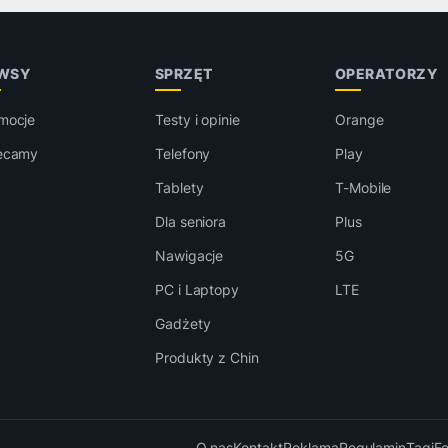
WSY
SPRZĘT
OPERATORZY
mocje
Testy i opinie
Orange
ecamy
Telefony
Play
Tablety
T-Mobile
Dla seniora
Plus
Nawigacje
5G
PC i Laptopy
LTE
Gadżety
Produkty z Chin