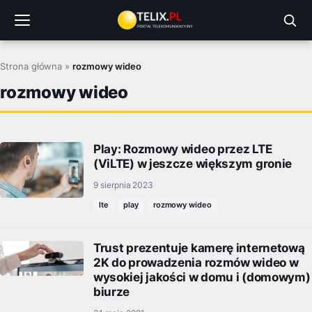
Przejdź
do
treści
Strona główna
»
rozmowy wideo
rozmowy wideo
Play: Rozmowy wideo przez LTE
(ViLTE) w jeszcze większym gronie
9 sierpnia 2023
lte
play
rozmowy wideo
Trust prezentuje kamerę internetową
2K do prowadzenia rozmów wideo w
wysokiej jakości w domu i (domowym)
biurze