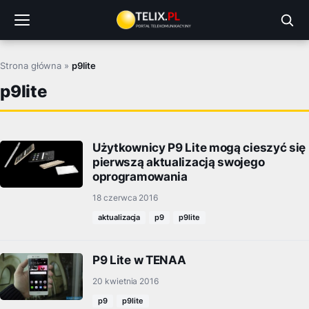
Przejdź
do
treści
Strona główna
»
p9lite
p9lite
Użytkownicy P9 Lite mogą cieszyć się
pierwszą aktualizacją swojego
oprogramowania
18 czerwca 2016
aktualizacja
p9
p9lite
P9 Lite w TENAA
20 kwietnia 2016
p9
p9lite