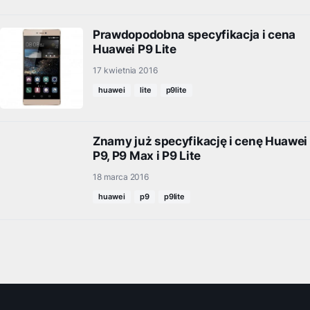
Prawdopodobna specyfikacja i cena
Huawei P9 Lite
17 kwietnia 2016
huawei
lite
p9lite
Znamy już specyfikację i cenę Huawei
P9, P9 Max i P9 Lite
18 marca 2016
huawei
p9
p9lite