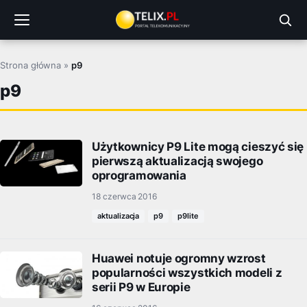
Przejdź
do
treści
Strona główna
»
p9
p9
Użytkownicy P9 Lite mogą cieszyć się
pierwszą aktualizacją swojego
oprogramowania
18 czerwca 2016
aktualizacja
p9
p9lite
Huawei notuje ogromny wzrost
popularności wszystkich modeli z
serii P9 w Europie