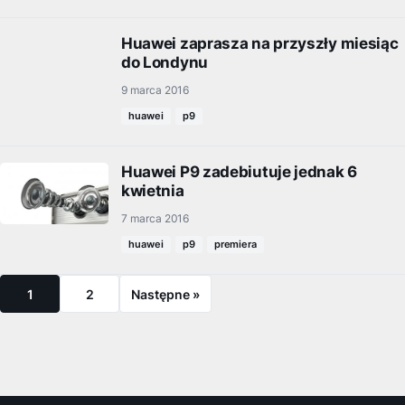
Huawei zaprasza na przyszły miesiąc
do Londynu
9 marca 2016
huawei
p9
Huawei P9 zadebiutuje jednak 6
kwietnia
7 marca 2016
huawei
p9
premiera
1
2
Następne »