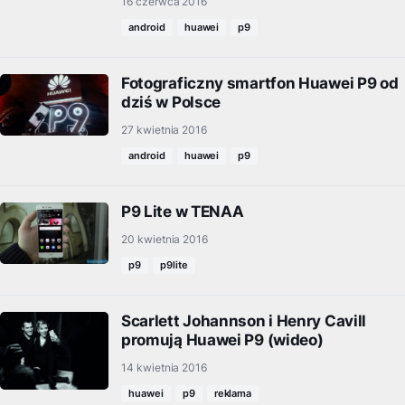
16 czerwca 2016
android
huawei
p9
Fotograficzny smartfon Huawei P9 od
dziś w Polsce
27 kwietnia 2016
android
huawei
p9
P9 Lite w TENAA
20 kwietnia 2016
p9
p9lite
Scarlett Johannson i Henry Cavill
promują Huawei P9 (wideo)
14 kwietnia 2016
huawei
p9
reklama