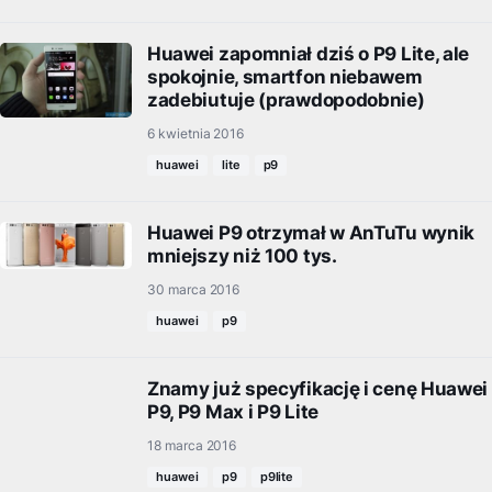
Huawei zapomniał dziś o P9 Lite, ale
spokojnie, smartfon niebawem
zadebiutuje (prawdopodobnie)
6 kwietnia 2016
huawei
lite
p9
Huawei P9 otrzymał w AnTuTu wynik
mniejszy niż 100 tys.
30 marca 2016
huawei
p9
Znamy już specyfikację i cenę Huawei
P9, P9 Max i P9 Lite
18 marca 2016
huawei
p9
p9lite