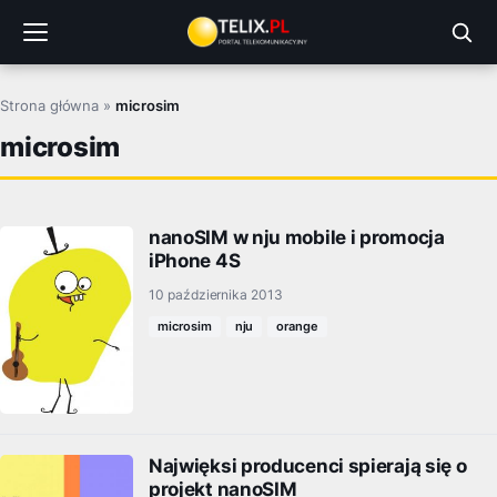
Przejdź
do
treści
Strona główna
»
microsim
microsim
nanoSIM w nju mobile i promocja
iPhone 4S
10 października 2013
microsim
nju
orange
Najwięksi producenci spierają się o
projekt nanoSIM