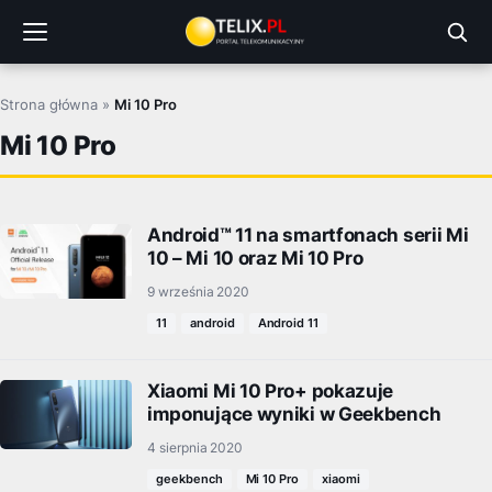
Przejdź
do
treści
Strona główna
»
Mi 10 Pro
Mi 10 Pro
Android™ 11 na smartfonach serii Mi
10 – Mi 10 oraz Mi 10 Pro
9 września 2020
11
android
Android 11
Xiaomi Mi 10 Pro+ pokazuje
imponujące wyniki w Geekbench
4 sierpnia 2020
geekbench
Mi 10 Pro
xiaomi