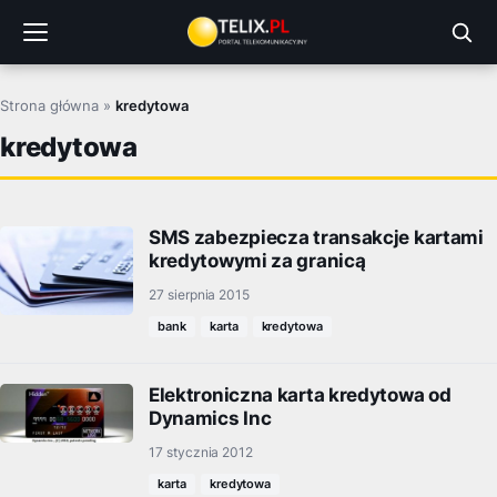
Przejdź
do
treści
Strona główna
»
kredytowa
kredytowa
SMS zabezpiecza transakcje kartami
kredytowymi za granicą
27 sierpnia 2015
bank
karta
kredytowa
Elektroniczna karta kredytowa od
Dynamics Inc
17 stycznia 2012
karta
kredytowa