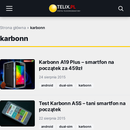
Przejdź
do
treści
Strona główna
»
karbonn
karbonn
Karbonn A19 Plus – smartfon na
początek za 459zł
24 sierpnia 2015
android
dual-sim
karbonn
Test Karbonn A5S – tani smartfon na
początek
22 sierpnia 2015
android
dual-sim
karbonn