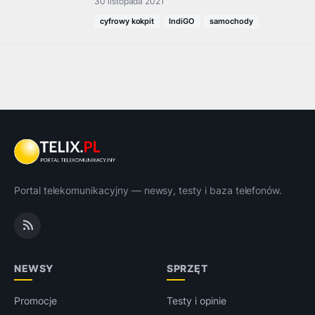
30 listopada 2021
cyfrowy kokpit
IndiGO
samochody
Portal telekomunikacyjny — newsy, testy i baza telefonów.
NEWSY
SPRZĘT
Promocje
Testy i opinie