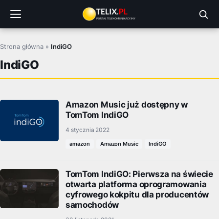
Przejdź
do
treści
Strona główna
»
IndiGO
IndiGO
Amazon Music już dostępny w
TomTom IndiGO
4 stycznia 2022
amazon
Amazon Music
IndiGO
TomTom IndiGO: Pierwsza na świecie
otwarta platforma oprogramowania
cyfrowego kokpitu dla producentów
samochodów