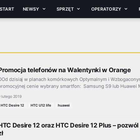
START
NEWSY
SPRZĘT
OPERATORZY
Promocja telefonów na Walentynki w Orange
OOd dzisiaj w planach komórkowych Optymalnym i Wzbogacony
promocyjnej cenie wybrany smartfon: Samsung S9 lub Huawei Ma
 lutego 2019
HTC Desire 12
HTC U12 life
huawei
HTC Desire 12 oraz HTC Desire 12 Plus – pozwól
zł