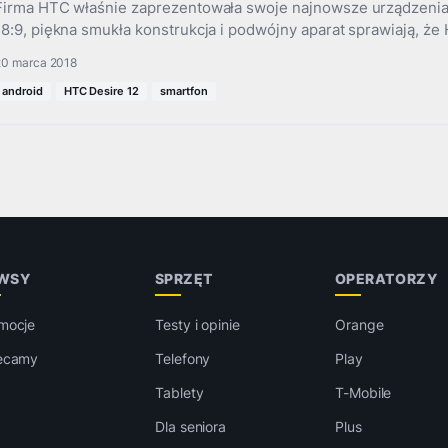
Firma HTC właśnie zaprezentowała swoje najnowsze urządzenia
18:9, piękna smukła konstrukcja i podwójny aparat sprawiają, ż
20 marca 2018
android
HTC Desire 12
smartfon
WSY
SPRZĘT
OPERATORZY
mocje
Testy i opinie
Orange
ecamy
Telefony
Play
Tablety
T-Mobile
Dla seniora
Plus