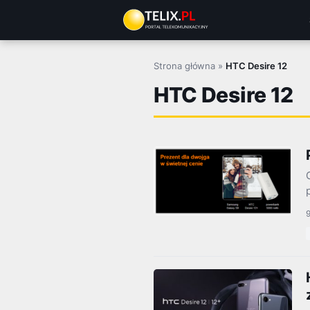
Przejdź
do
treści
Strona główna
»
HTC Desire 12
HTC Desire 12
9