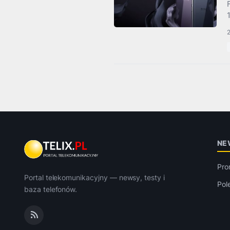
NE
Pro
Portal telekomunikacyjny — newsy, testy i
Pol
baza telefonów.