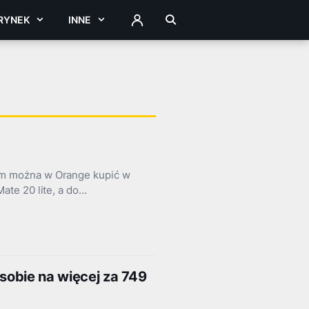
RYNEK
INNE
ZALOGUJ
m można w Orange kupić w
te 20 lite, a do…
 sobie na więcej za 749