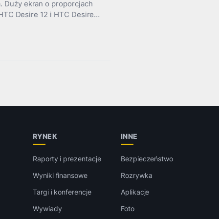
. Duży ekran o proporcjach
e HTC Desire 12 i HTC Desire…
RYNEK
INNE
Raporty i prezentacje
Bezpieczeństwo
Wyniki finansowe
Rozrywka
Targi i konferencje
Aplikacje
Wywiady
Foto