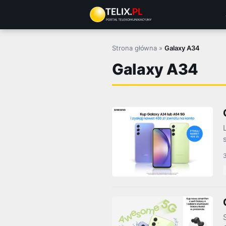
Przejdź
do
treści
Strona główna
»
Galaxy A34
Galaxy A34
3