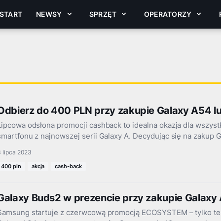
START
NEWSY
SPRZĘT
OPERATORZY
Odbierz do 400 PLN przy zakupie Galaxy A54 l
Lipcowa odsłona promocji cashback to idealna okazja dla wszyst
smartfonu z najnowszej serii Galaxy A. Decydując się na zakup
 lipca 2023
400 pln
akcja
cash-back
Galaxy Buds2 w prezencie przy zakupie Galaxy
Samsung startuje z czerwcową promocją ECOSYSTEM – tylko ter