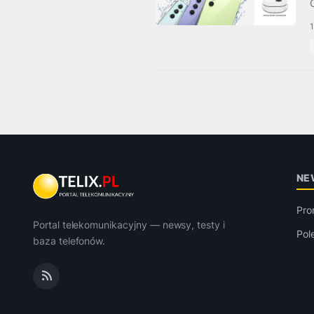
NE
Pro
Portal telekomunikacyjny — newsy, testy i
Pol
baza telefonów.