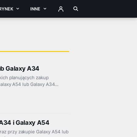
RYNEK
INNE
ZALOGUJ
ub Galaxy A34
kich planujących zakup
 Galaxy A54 lub Galaxy A34…
 A34 i Galaxy A54
az przy zakupie Galaxy A54 lub