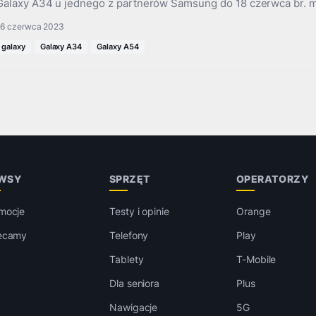
Galaxy A34 u jednego z partnerów Samsung do 18 czerwca br.
16 czerwca 2023
galaxy
Galaxy A34
Galaxy A54
WSY
SPRZĘT
OPERATORZY
mocje
Testy i opinie
Orange
ecamy
Telefony
Play
Tablety
T-Mobile
Dla seniora
Plus
Nawigacje
5G